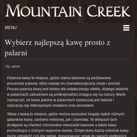
MENU
Wybierz najlepszą kawę prosto z
palarni
|
By
admin
Palarnia kawy to miejsce, gdzie ziarna kawowe są poddawane
procesowi palenia, który nadaje im charakterystyczny smak i aromat.
Proces palenia kawy jest istotny dla ostatecznego efektu, dlatego właśnie
w palarniach zatrudniani są profesjonaliści znający się na rzeczy. Warto
zaznaczyć, że kawa palona w palarniach zazwyczaj jest świeża i
odznacza się intensywnym smakiem oraz aromatem.
Sklep z kawą to miejsce, gdzie można wyszukać bogaty wybór różnych
gatunków kawy, zarówno mielonej, jak i ziarnistej. W sklepach tych
dostępne są również różnorodne mieszanki kawowe a także kawy
pochodzące z różnych regionów świata. Dzięki temu każdy miłośnik kawy
może odnaleźć coś dla siebie, dopasowując smak do swoich preferencji.