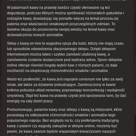
W palarniach kawy na prawdę bardzo często oferowane są też
degustacje, podczas których można spróbować różnorakich gatunków i
rodzajów kawy, dowiadując się ponadto więcej na temat procesu jej
palenia oraz właściwości smakowych poszczególnych odmian. To
świetna okazja do poszerzenia swojej wiedzy na temat kawy oraz
doświadczenia nowych aromatów.
Sklep z kawą on-line to wygodna opcja dla ludzi, którzy nie mają czasu
lub sposobów odwiedzenia stacjonarnego sklepu. Dzięki sklepom
internetowym można łatwo i szybko zamówić ulubioną kawę, a
zamówienie zostanie dostarczone pod wybrany adres. Sporo sklepów
online oferuje również bogaty wybór kaw z różnych palarni, co daje
możliwość na eksplorację różnorodności smaków i aromatów.
Warto też podkreślić, że kawa jest napojem cenionym nie tylko za swój
smak, ale także za działanie pobudzające. Zamieszczony w kawie
kofeina pobudza układ nerwowy, poprawiając koncentrację i wydajność
umysłową. Stąd też kawa na prawdę często jest spożywana rano, by dać
energię na cały dzień pracy.
Podsumowując, palarnie kawy oraz sklepy z kawą są miejscami, które
pozwalają na odkrywanie różnorodności smaków i aromatów tego
popularnego napoju. Bez względu na to, czy preferujemy tradycyjną
kawę z palarni czy wygodę zakupów w sklepie online, możemy być
pewni, że kawa zawsze będzie wspaniałym towarzyszem naszych